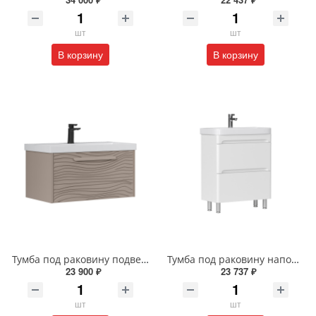
шт
шт
В корзину
В корзину
Тумба под раковину подвесная EQUIL Глеам 80.1Я/Gleam 80.1Y амарок/дуб вотан tpGLEAM80.1Y-25
Тумба под раковину напольная EQUIL Найс 60 см tnNICE60.2Y-05 белая
23 900 ₽
23 737 ₽
шт
шт