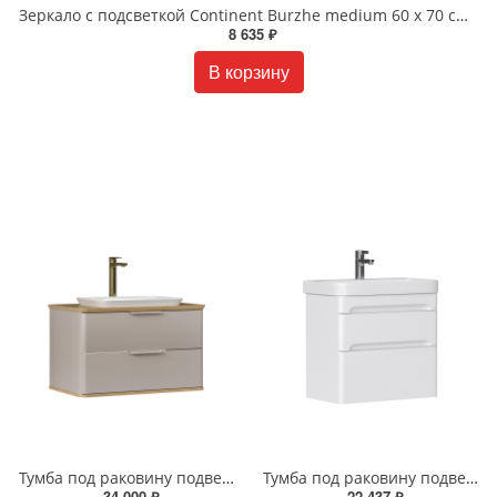
Зеркало с подсветкой Continent Burzhe medium 60 x 70 см ЗЛП2288
8 635 ₽
В корзину
Тумба под раковину подвесная EQUIL Десерт 80.2Я/Desert 80.2Y с ручками в цвет амарок tpDSRT80.2Y-25R амарок/дуб
Тумба под раковину подвесная EQUIL Найс 70 см tpNICE70.2Y-05 белая
34 000 ₽
22 437 ₽