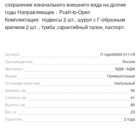
сохранение изначального внешнего вида на долгие
годы Направляющие : Push-to-Open
Комплектация: подвесы 2 шт., шуруп с Г-образным
крючком 2 шт. , тумба ,гарантийный талон, паспорт.
Артикул
П-Аде06060-0111Я
Производитель
Россия
Материал
МДФ / МДФ
Форма
Прямоугольная
Установка (монтаж)
Напольный
Ширина, см
56
Глубина, см
41
Высота, см
80
Вес, кг
23
Гарантия
2 года