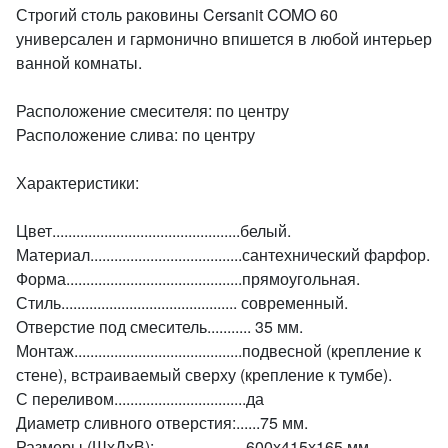
Строгий столь раковины Cersanit COMO 60
универсален и гармонично впишется в любой интерьер
ванной комнаты.
Расположение смесителя: по центру
Расположение слива: по центру
Характеристики:
Цвет...............................................белый.
Материал......................................сантехнический фарфор.
Форма............................................прямоугольная.
Стиль............................................ современный.
Отверстие под смеситель........... 35 мм.
Монтаж..........................................подвесной (крепление к
стене), встраиваемый сверху (крепление к тумбе).
С переливом.................................да
Диаметр сливного отверстия:......75 мм.
Размеры (ШхДхВ):.......................600х415х165 мм.