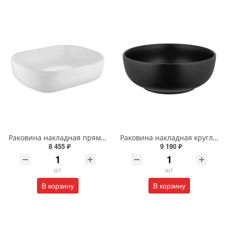
Раковина накладная прямоугольная Wonzon & Woghand TAHOE WW-RN41286-GW белая глянцевая
Раковина накладная круглая Wonzon & Woghand ERIE WW-RN4076-MB черная матовая
8 455 ₽
9 190 ₽
шт
шт
В корзину
В корзину