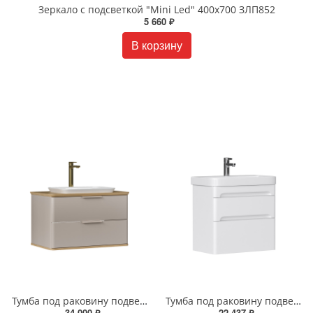
Зеркало с подсветкой "Mini Led" 400х700 ЗЛП852
5 660 ₽
В корзину
Тумба под раковину подвесная EQUIL Десерт 80.2Я/Desert 80.2Y с ручками в цвет амарок tpDSRT80.2Y-25R амарок/дуб
Тумба под раковину подвесная EQUIL Найс 70 см tpNICE70.2Y-05 белая
34 000 ₽
22 437 ₽