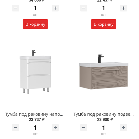
шт
шт
В корзину
В корзину
Тумба под раковину напольная EQUIL Найс 60 см tnNICE60.2Y-05 белая
Тумба под раковину подвесная EQUIL Глеам 80.1Я/Gleam 80.1Y амарок/дуб вотан tpGLEAM80.1Y-25
23 737 ₽
23 900 ₽
шт
шт