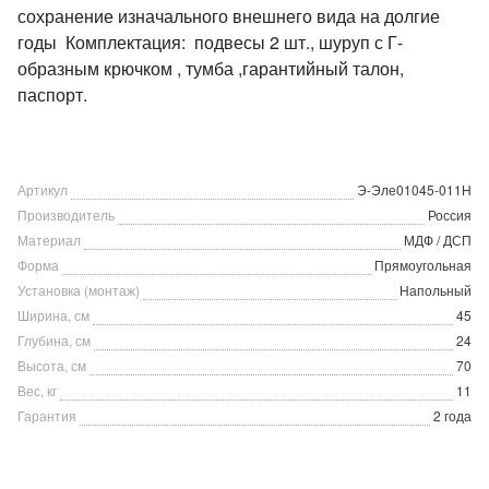
сохранение изначального внешнего вида на долгие
годы Комплектация: подвесы 2 шт., шуруп с Г-
образным крючком , тумба ,гарантийный талон,
паспорт.
Артикул
Э-Эле01045-011Н
Производитель
Россия
Материал
МДФ / ДСП
Форма
Прямоугольная
Установка (монтаж)
Напольный
Ширина, см
45
Глубина, см
24
Высота, см
70
Вес, кг
11
Гарантия
2 года