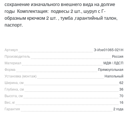
сохранение изначального внешнего вида на долгие
годы Комплектация: подвесы 2 шт., шуруп с Г-
образным крючком 2 шт. , тумба ,гарантийный талон,
паспорт.
Артикул
Э-Изе01065-021Н
Производитель
Россия
Материал
МДФ / ЛДСП
Форма
Прямоугольная
Установка (монтаж)
Напольный
Ширина, см
62
Глубина, см
36
Высота, см
70
Вес, кг
16
Гарантия
2 года