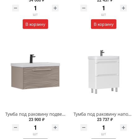
шт
шт
В корзину
В корзину
Тумба под раковину подвесная EQUIL Глеам 80.1Я/Gleam 80.1Y амарок/дуб вотан tpGLEAM80.1Y-25
Тумба под раковину напольная EQUIL Найс 60 см tnNICE60.2Y-05 белая
23 900 ₽
23 737 ₽
шт
шт