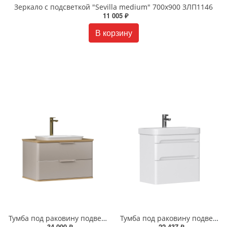
Зеркало с подсветкой "Sevilla medium" 700x900 ЗЛП1146
11 005 ₽
В корзину
Тумба под раковину подвесная EQUIL Десерт 80.2Я/Desert 80.2Y с ручками в цвет амарок tpDSRT80.2Y-25R амарок/дуб
Тумба под раковину подвесная EQUIL Найс 70 см tpNICE70.2Y-05 белая
34 000 ₽
22 437 ₽