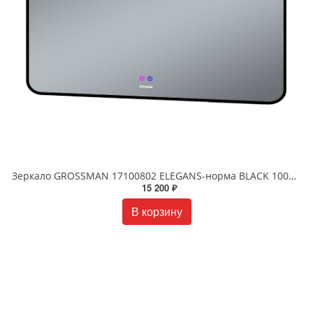
Зеркало GROSSMAN 17100802 ELEGANS-норма BLACK 1000*800*45 LED с сенсорным выключателем и подогревом
15 200 ₽
В корзину