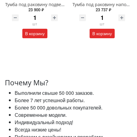
Тумба под раковину подвесная EQUIL Глеам 80.1Я/Gleam 80.1Y амарок/дуб вотан tpGLEAM80.1Y-25
Тумба под раковину напольная EQUIL Найс 60 см tnNICE60.2Y-05 белая
23 900 ₽
23 737 ₽
шт
шт
В корзину
В корзину
Почему Мы?
Выполнили свыше 50 000 заказов.
Более 7 лет успешной работы.
Более 50 000 довольных покупателей.
Современные модели.
Индивидуальный подход!
Всегда низкие цены!
Работаем с дизайнерами и прорабами.