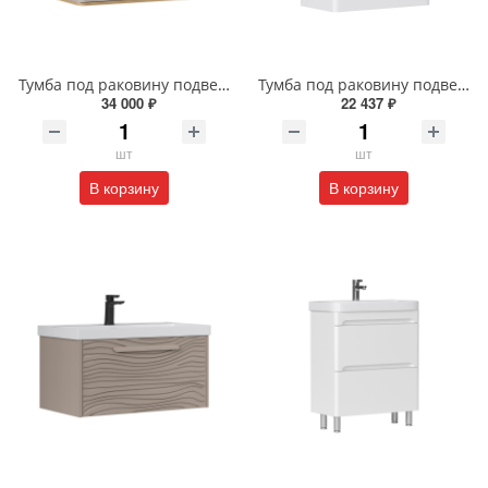
Тумба под раковину подвесная EQUIL Десерт 80.2Я/Desert 80.2Y с ручками в цвет амарок tpDSRT80.2Y-25R амарок/дуб
Тумба под раковину подвесная EQUIL Найс 70 см tpNICE70.2Y-05 белая
34 000 ₽
22 437 ₽
шт
шт
В корзину
В корзину