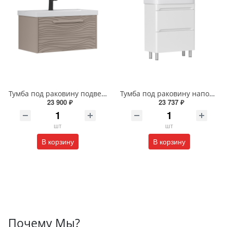
Тумба под раковину подвесная EQUIL Глеам 80.1Я/Gleam 80.1Y амарок/дуб вотан tpGLEAM80.1Y-25
Тумба под раковину напольная EQUIL Найс 60 см tnNICE60.2Y-05 белая
23 900 ₽
23 737 ₽
шт
шт
В корзину
В корзину
Почему Мы?