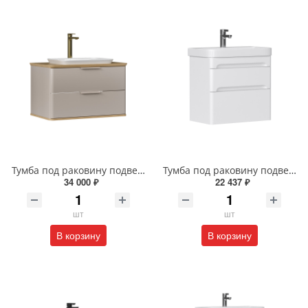
Тумба под раковину подвесная EQUIL Десерт 80.2Я/Desert 80.2Y с ручками в цвет амарок tpDSRT80.2Y-25R амарок/дуб
Тумба под раковину подвесная EQUIL Найс 70 см tpNICE70.2Y-05 белая
34 000 ₽
22 437 ₽
шт
шт
В корзину
В корзину