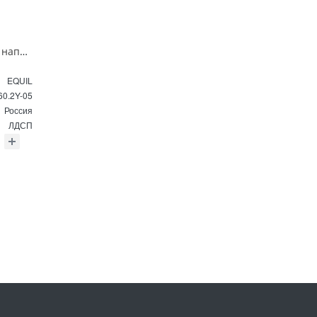
Тумба под раковину напольная EQUIL Найс 60 см tnNICE60.2Y-05 белая
EQUIL
60.2Y-05
Россия
ЛДСП