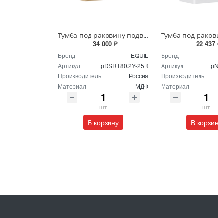
Тумба под раковину подвесная EQUIL Десерт 80.2Я/Desert 80.2Y с ручками в цвет амарок tpDSRT80.2Y-25R амарок/дуб
34 000 ₽
22 437 
Бренд
EQUIL
Бренд
Артикул
tpDSRT80.2Y-25R
Артикул
tp
Производитель
Россия
Производитель
Материал
МДФ
Материал
шт
шт
В корзину
В корзи