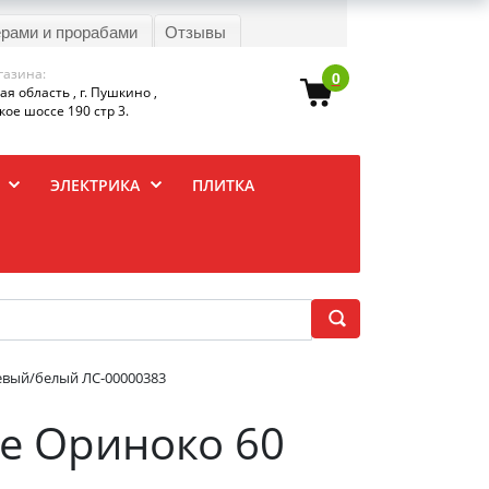
ерами и прорабами
Отзывы
газина:
0
я область , г. Пушкино ,
ое шоссе 190 стр 3.
ЭЛЕКТРИКА
ПЛИТКА
жевый/белый ЛС-00000383
ne Ориноко 60