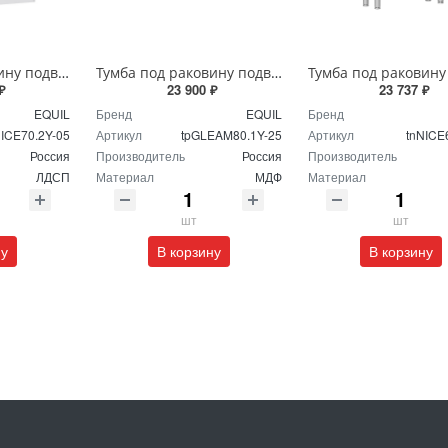
Тумба под раковину подвесная EQUIL Найс 70 см tpNICE70.2Y-05 белая
Тумба под раковину подвесная EQUIL Глеам 80.1Я/Gleam 80.1Y амарок/дуб вотан tpGLEAM80.1Y-25
₽
23 900 ₽
23 737 ₽
EQUIL
Бренд
EQUIL
Бренд
NICE70.2Y-05
Артикул
tpGLEAM80.1Y-25
Артикул
tnNICE
Россия
Производитель
Россия
Производитель
ЛДСП
Материал
МДФ
Материал
шт
шт
ну
В корзину
В корзину