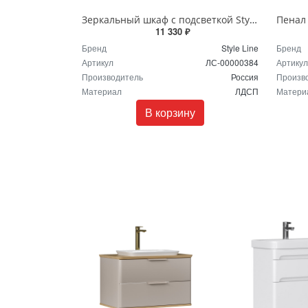
Зеркальный шкаф с подсветкой Style Line Ориноко 600/С светлое дерево ЛС-00000384
11 330 ₽
Бренд
Style Line
Бренд
Артикул
ЛС-00000384
Артикул
Производитель
Россия
Произв
Материал
ЛДСП
Матери
В корзину