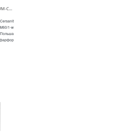
Раковина Cersanit Como 60 S-UM-COM60/1-w подвесная белая
Cersanit
M60/1-w
Польша
фарфор