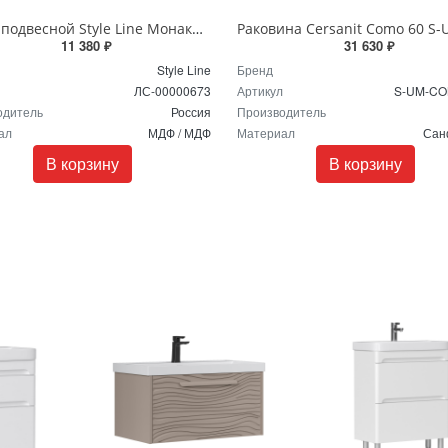
Пенал подвесной Style Line Монако 360 1 ящ. Ориноко/бел лакобель PLUS ЛС-00000673
11 380 ₽
31 630 ₽
Style Line
Бренд
ЛС-00000673
Артикул
S-UM-CO
одитель
Россия
Производитель
ал
МДФ / МДФ
Материал
Сан
В корзину
В корзину