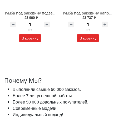
Тумба под раковину подвесная EQUIL Глеам 80.1Я/Gleam 80.1Y амарок/дуб вотан tpGLEAM80.1Y-25
Тумба под раковину напольная EQUIL Найс 60 см tnNICE60.2Y-05 белая
23 900 ₽
23 737 ₽
шт
шт
В корзину
В корзину
Почему Мы?
Выполнили свыше 50 000 заказов.
Более 7 лет успешной работы.
Более 50 000 довольных покупателей.
Современные модели.
Индивидуальный подход!