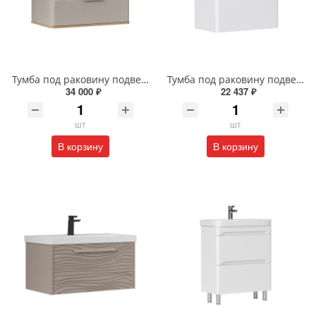
Тумба под раковину подвесная EQUIL Десерт 80.2Я/Desert 80.2Y с ручками в цвет амарок tpDSRT80.2Y-25R амарок/дуб
Тумба под раковину подвесная EQUIL Найс 70 см tpNICE70.2Y-05 белая
34 000 ₽
22 437 ₽
шт
шт
В корзину
В корзину