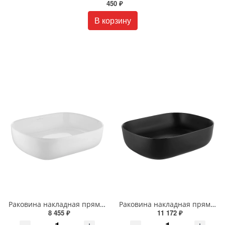
450 ₽
В корзину
Раковина накладная прямоугольная Wonzon & Woghand TAHOE WW-RN41286-GW белая глянцевая
Раковина накладная прямоугольная Wonzon & Woghand TAHOE WW-RN41286-MB черная матовая
8 455 ₽
11 172 ₽