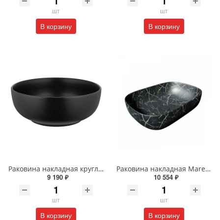
шт
шт
В корзину
В корзину
Раковина накладная круглая Wonzon & Woghand ERIE WW-RN4076-MB черная матовая
Раковина накладная Maretti Florenza FL13NS66-560MR 61 см черная мраморная
9 190 ₽
10 554 ₽
шт
шт
В корзину
В корзину