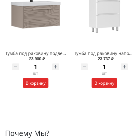
Тумба под раковину подвесная EQUIL Глеам 80.1Я/Gleam 80.1Y амарок/дуб вотан tpGLEAM80.1Y-25
Тумба под раковину напольная EQUIL Найс 60 см tnNICE60.2Y-05 белая
23 900 ₽
23 737 ₽
шт
шт
В корзину
В корзину
Почему Мы?