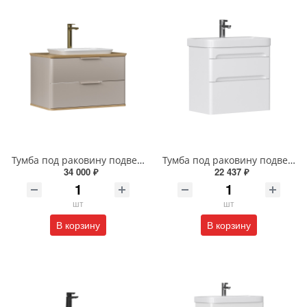
Тумба под раковину подвесная EQUIL Десерт 80.2Я/Desert 80.2Y с ручками в цвет амарок tpDSRT80.2Y-25R амарок/дуб
Тумба под раковину подвесная EQUIL Найс 70 см tpNICE70.2Y-05 белая
34 000 ₽
22 437 ₽
шт
шт
В корзину
В корзину