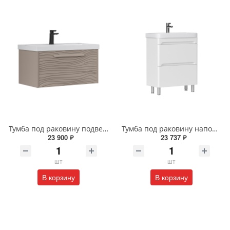
Тумба под раковину подвесная EQUIL Глеам 80.1Я/Gleam 80.1Y амарок/дуб вотан tpGLEAM80.1Y-25
Тумба под раковину напольная EQUIL Найс 60 см tnNICE60.2Y-05 белая
23 900 ₽
23 737 ₽
шт
шт
В корзину
В корзину