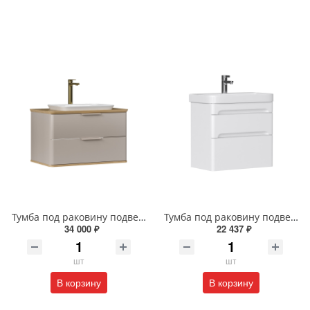
Тумба под раковину подвесная EQUIL Десерт 80.2Я/Desert 80.2Y с ручками в цвет амарок tpDSRT80.2Y-25R амарок/дуб
Тумба под раковину подвесная EQUIL Найс 70 см tpNICE70.2Y-05 белая
34 000 ₽
22 437 ₽
шт
шт
В корзину
В корзину