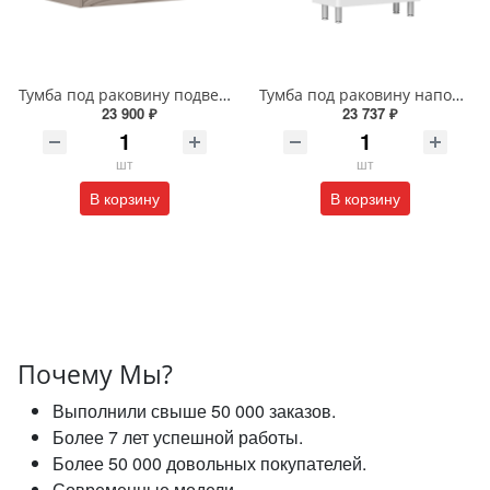
Тумба под раковину подвесная EQUIL Глеам 80.1Я/Gleam 80.1Y амарок/дуб вотан tpGLEAM80.1Y-25
Тумба под раковину напольная EQUIL Найс 60 см tnNICE60.2Y-05 белая
23 900 ₽
23 737 ₽
шт
шт
В корзину
В корзину
Почему Мы?
Выполнили свыше 50 000 заказов.
Более 7 лет успешной работы.
Более 50 000 довольных покупателей.
Современные модели.