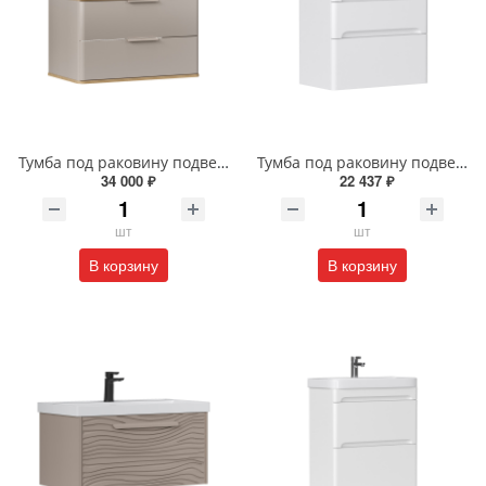
Тумба под раковину подвесная EQUIL Десерт 80.2Я/Desert 80.2Y с ручками в цвет амарок tpDSRT80.2Y-25R амарок/дуб
Тумба под раковину подвесная EQUIL Найс 70 см tpNICE70.2Y-05 белая
34 000 ₽
22 437 ₽
шт
шт
В корзину
В корзину