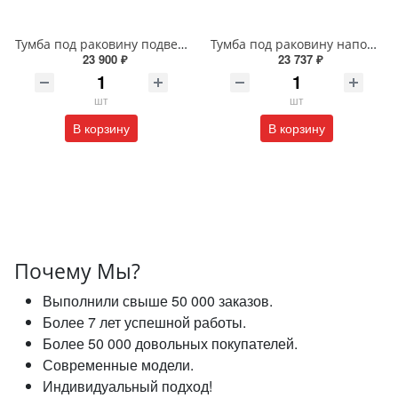
Тумба под раковину подвесная EQUIL Глеам 80.1Я/Gleam 80.1Y амарок/дуб вотан tpGLEAM80.1Y-25
Тумба под раковину напольная EQUIL Найс 60 см tnNICE60.2Y-05 белая
23 900 ₽
23 737 ₽
шт
шт
В корзину
В корзину
Почему Мы?
Выполнили свыше 50 000 заказов.
Более 7 лет успешной работы.
Более 50 000 довольных покупателей.
Современные модели.
Индивидуальный подход!