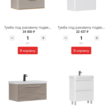
Тумба под раковину подвесная EQUIL Десерт 80.2Я/Desert 80.2Y с ручками в цвет амарок tpDSRT80.2Y-25R амарок/дуб
Тумба под раковину подвесная EQUIL Найс 70 см tpNICE70.2Y-05 белая
34 000 ₽
22 437 ₽
шт
шт
В корзину
В корзину