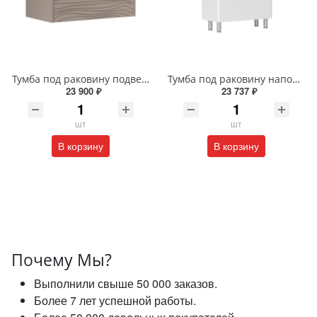
Тумба под раковину подвесная EQUIL Глеам 80.1Я/Gleam 80.1Y амарок/дуб вотан tpGLEAM80.1Y-25
Тумба под раковину напольная EQUIL Найс 60 см tnNICE60.2Y-05 белая
23 900 ₽
23 737 ₽
шт
шт
В корзину
В корзину
Почему Мы?
Выполнили свыше 50 000 заказов.
Более 7 лет успешной работы.