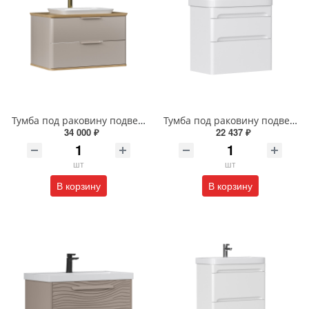
Тумба под раковину подвесная EQUIL Десерт 80.2Я/Desert 80.2Y с ручками в цвет амарок tpDSRT80.2Y-25R амарок/дуб
Тумба под раковину подвесная EQUIL Найс 70 см tpNICE70.2Y-05 белая
34 000 ₽
22 437 ₽
шт
шт
В корзину
В корзину