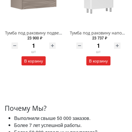
Тумба под раковину подвесная EQUIL Глеам 80.1Я/Gleam 80.1Y амарок/дуб вотан tpGLEAM80.1Y-25
Тумба под раковину напольная EQUIL Найс 60 см tnNICE60.2Y-05 белая
23 900 ₽
23 737 ₽
шт
шт
В корзину
В корзину
Почему Мы?
Выполнили свыше 50 000 заказов.
Более 7 лет успешной работы.