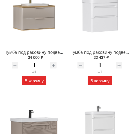
Тумба под раковину подвесная EQUIL Десерт 80.2Я/Desert 80.2Y с ручками в цвет амарок tpDSRT80.2Y-25R амарок/дуб
Тумба под раковину подвесная EQUIL Найс 70 см tpNICE70.2Y-05 белая
34 000 ₽
22 437 ₽
шт
шт
В корзину
В корзину