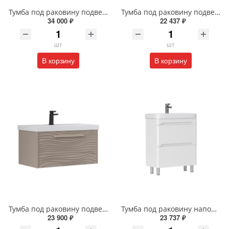
Тумба под раковину подвесная EQUIL Десерт 80.2Я/Desert 80.2Y с ручками в цвет амарок tpDSRT80.2Y-25R амарок/дуб
Тумба под раковину подвесная EQUIL Найс 70 см tpNICE70.2Y-05 белая
34 000 ₽
22 437 ₽
шт
шт
В корзину
В корзину
Тумба под раковину подвесная EQUIL Глеам 80.1Я/Gleam 80.1Y амарок/дуб вотан tpGLEAM80.1Y-25
Тумба под раковину напольная EQUIL Найс 60 см tnNICE60.2Y-05 белая
23 900 ₽
23 737 ₽