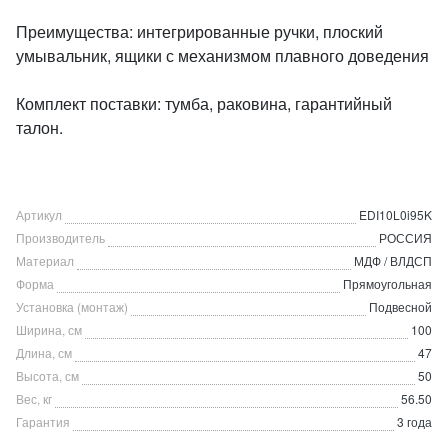
Преимущества: интегрированные ручки, плоский
умывальник, ящики с механизмом плавного доведения
Комплект поставки: тумба, раковина, гарантийный
талон.
Артикул
EDI10L0i95K
Производитель
РОССИЯ
Материал
МДФ / ВЛДСП
Форма
Прямоугольная
Установка (монтаж)
Подвесной
Ширина, см
100
Длина, см
47
Высота, см
50
Вес, кг
56.50
Гарантия
3 года