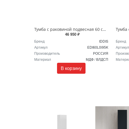
Тумба с раковиной подвесная 60 см светло-серый Edifice IDDIS EDI60L0i95K
46 950 ₽
Бренд
IDDIS
Бренд
Артикул
EDI60L0i95K
Артикул
Производитель
РОССИЯ
Произв
Материал
МДФ / ВЛДСП
Матери
В корзину