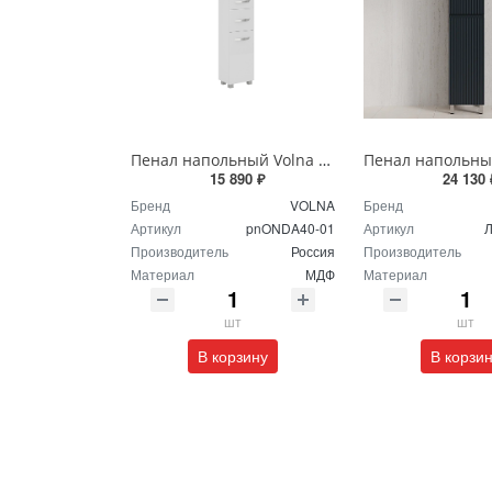
Пенал напольный Volna Onda 40 tpONDA80.2Y-01 белый
15 890 ₽
24 130 
Бренд
VOLNA
Бренд
Артикул
pnONDA40-01
Артикул
Л
Производитель
Россия
Производитель
Материал
МДФ
Материал
шт
шт
В корзину
В корзи