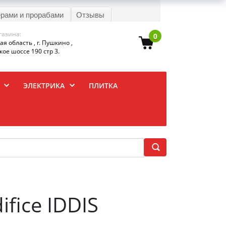
ерами и прорабами
Отзывы
газина:
0
я область , г. Пушкино ,
ое шоссе 190 стр 3.
ЭЛЕКТРИКА
ПЛИТКА
fice IDDIS