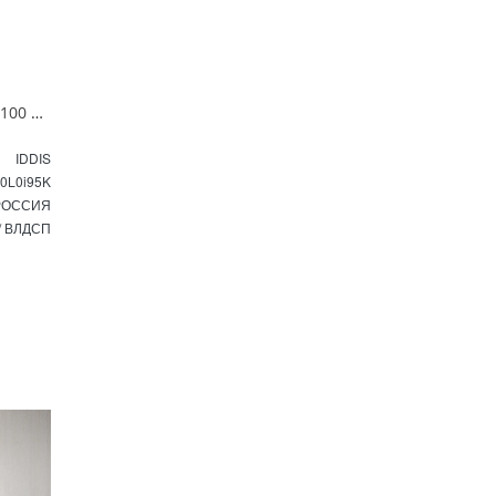
Тумба с раковиной подвесная 100 см светло-серый Edifice IDDIS EDI10L0i95K
IDDIS
0L0i95K
РОССИЯ
/ ВЛДСП