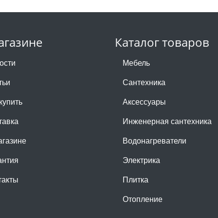
агазине
Каталог товаров
ости
Мебель
тьи
Сантехника
купить
Аксессуары
тавка
Инженерная сантехника
агазине
Водонагреватели
антия
Электрика
такты
Плитка
Отопление