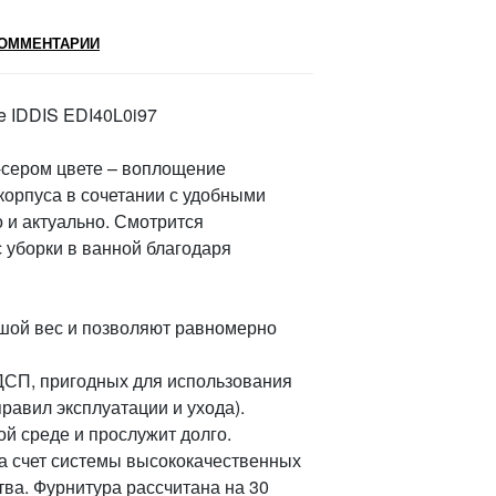
ОММЕНТАРИИ
e IDDIS EDI40L0i97
о-сером цвете – воплощение
корпуса в сочетании с удобными
 и актуально. Смотрится
 уборки в ванной благодаря
шой вес и позволяют равномерно
ДСП, пригодных для использования
авил эксплуатации и ухода).
й среде и прослужит долго.
а счет системы высококачественных
тва. Фурнитура рассчитана на 30