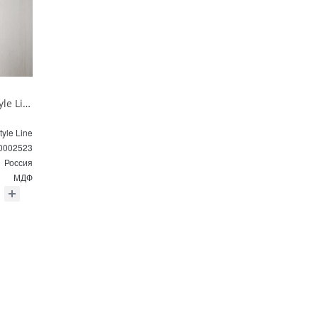
Пенал подвесной Style Line МАРОККО 36 см ЛС-00002523 белый матовый
tyle Line
0002523
Россия
МДФ