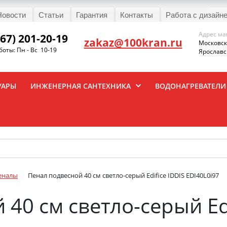
Новости
Статьи
Гарантия
Контакты
Работа с дизайн
Адрес ма
967) 201-20-19
zakaz@100kran.ru
Московска
оты: Пн - Вс 10-19
Ярославск
УАРЫ
ИНЖЕНЕРНАЯ САНТЕХНИКА
ВОДОНАГРЕВАТЕЛИ
еналы
Пенал подвесной 40 см светло-серый Edifice IDDIS EDI40L0i97
40 см светло-серый Edi