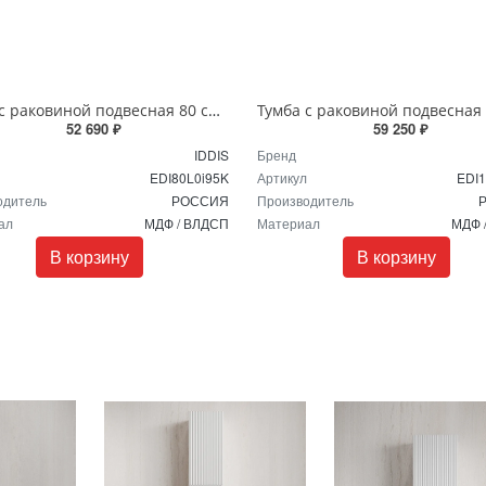
Тумба с раковиной подвесная 80 см светло-серый Edifice IDDIS EDI80L0i95K
52 690 ₽
59 250 ₽
IDDIS
Бренд
EDI80L0i95K
Артикул
EDI1
одитель
РОССИЯ
Производитель
ал
МДФ / ВЛДСП
Материал
МДФ 
В корзину
В корзину