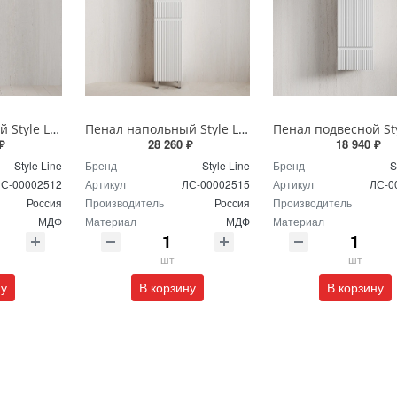
Пенал напольный Style Line МАРОККО 36 см ЛС-00002512 графит
Пенал напольный Style Line МАРОККО 36 см ЛС-00002515 белый матовый
₽
28 260 ₽
18 940 ₽
Style Line
Бренд
Style Line
Бренд
S
С-00002512
Артикул
ЛС-00002515
Артикул
ЛС-0
Россия
Производитель
Россия
Производитель
МДФ
Материал
МДФ
Материал
шт
шт
ну
В корзину
В корзину