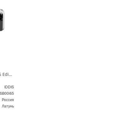
Смеситель для раковины IDDIS Edifice EDISB00i65 хром
IDDIS
SB00i65
Россия
Латунь