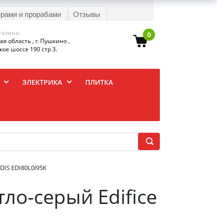
ерами и прорабами
Отзывы
газина:
0
я область , г. Пушкино ,
ое шоссе 190 стр 3.
ЭЛЕКТРИКА
ПЛИТКА
DIS EDI80L0i95K
ло-серый Edifice