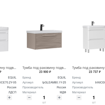
Тумба под раковину подвесная EQUIL Найс 70 см tpNICE70.2Y-05 белая
Тумба под раковину подвесная EQUIL Глеам 80.1Я/Gleam 80.1Y амарок/дуб вотан tpGLEAM80.1Y-25
₽
23 900 ₽
23 737 ₽
EQUIL
Бренд
EQUIL
Бренд
NICE70.2Y-05
Артикул
tpGLEAM80.1Y-25
Артикул
tnNICE
Россия
Производитель
Россия
Производитель
ЛДСП
Материал
МДФ
Материал
шт
шт