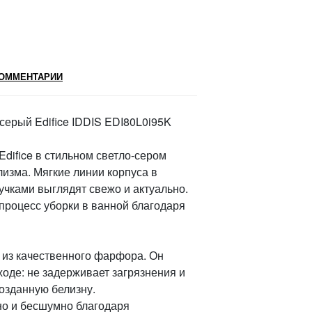
ОММЕНТАРИИ
серый Edifice IDDIS EDI80L0i95K
difice в стильном светло-сером
изма. Мягкие линии корпуса в
чками выглядят свежо и актуально.
 процесс уборки в ванной благодаря
) из качественного фарфора. Он
ходе: не задерживает загрязнения и
озданную белизну.
о и бесшумно благодаря