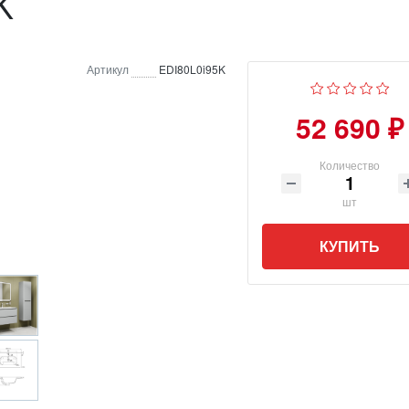
K
Артикул
EDI80L0i95K
52 690 ₽
Количество
шт
КУПИТЬ