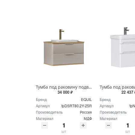
Тумба под раковину подвесная EQUIL Десерт 80.2Я/Desert 80.2Y с ручками в цвет амарок tpDSRT80.2Y-25R амарок/дуб
34 000 ₽
22 437 
Бренд
EQUIL
Бренд
Артикул
tpDSRT80.2Y-25R
Артикул
tp
Производитель
Россия
Производитель
Материал
МДФ
Материал
шт
шт