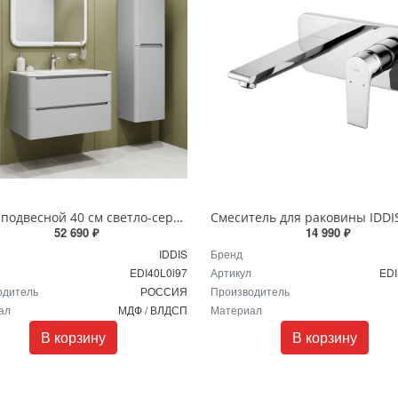
Пенал подвесной 40 см светло-серый Edifice IDDIS EDI40L0i97
52 690 ₽
14 990 ₽
IDDIS
Бренд
EDI40L0i97
Артикул
EDI
одитель
РОССИЯ
Производитель
ал
МДФ / ВЛДСП
Материал
В корзину
В корзину