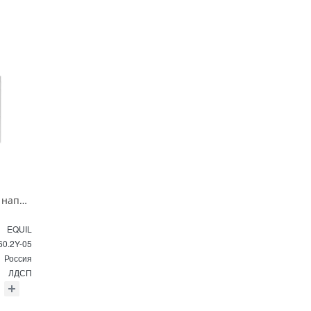
Тумба под раковину напольная EQUIL Найс 60 см tnNICE60.2Y-05 белая
EQUIL
60.2Y-05
Россия
ЛДСП