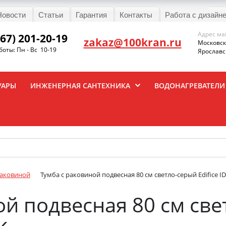
Новости
Статьи
Гарантия
Контакты
Работа с дизайн
Адрес ма
967) 201-20-19
zakaz@100kran.ru
Московска
оты: Пн - Вс 10-19
Ярославск
УАРЫ
ИНЖЕНЕРНАЯ САНТЕХНИКА
ВОДОНАГРЕВАТЕЛИ
раковиной
Тумба с раковиной подвесная 80 см светло-серый Edifice ID
й подвесная 80 см свет