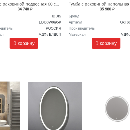
Тумба с раковиной подвесная 60 см Edifice IDDIS EDI60W0i95K белая
34 740 ₽
35 980 ₽
IDDIS
Бренд
EDI60W0i95K
Артикул
OXF6
одитель
РОССИЯ
Производитель
ал
МДФ / ВЛДСП
Материал
МДФ 
В корзину
В корзину