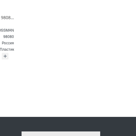
Зеркало GROSSMAN 98080 SENTO D800 800*800*45 LED с сенсорным выключателем
OSSMAN
98080
Россия
Пластик