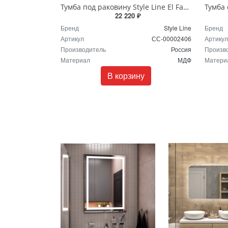
Тумба под раковину Style Line El Fante Марелла 60 см СС-00002406 серый
22 220 ₽
Бренд
Style Line
Бренд
Артикул
СС-00002406
Артикул
Производитель
Россия
Произв
Материал
МДФ
Матери
В корзину