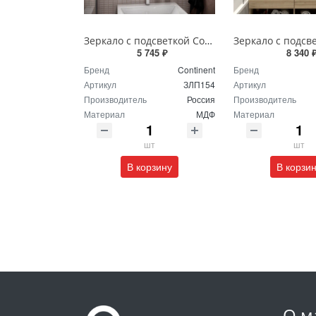
Зеркало с подсветкой Continent Пронто Люкс 60 х 80 см ЗЛП154
5 745 ₽
8 340 
Бренд
Continent
Бренд
Артикул
ЗЛП154
Артикул
Производитель
Россия
Производитель
Материал
МДФ
Материал
шт
шт
В корзину
В корзи
О м