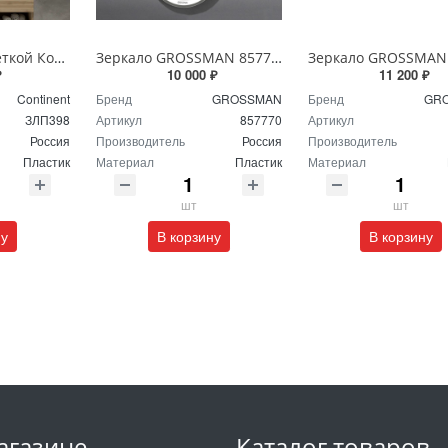
Зеркало с подсветкой Континент Burzhe Led 100х70 с бесконтактным сенсором ЗЛП398
Зеркало GROSSMAN 857770 GALAXY 570*770 с сенсорным выключателем
₽
10 000 ₽
11 200 ₽
Continent
Бренд
GROSSMAN
Бренд
GR
ЗЛП398
Артикул
857770
Артикул
Россия
Производитель
Россия
Производитель
Пластик
Материал
Пластик
Материал
шт
шт
ну
В корзину
В корзину
агазине
Каталог товаров