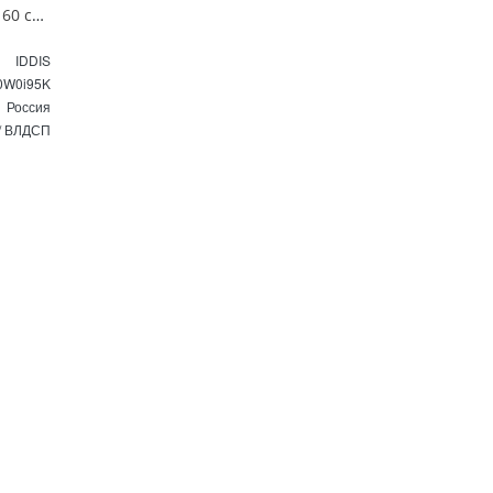
Тумба с раковиной напольная 60 см Oxford IDDIS OXF60W0i95K белая
IDDIS
0W0i95K
Россия
/ ВЛДСП