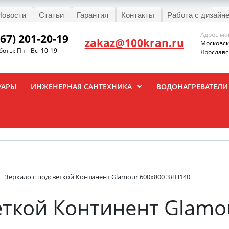
Новости
Статьи
Гарантия
Контакты
Работа с дизайн
Адрес ма
967) 201-20-19
zakaz@100kran.ru
Московска
оты: Пн - Вс 10-19
Ярославск
УАРЫ
ИНЖЕНЕРНАЯ САНТЕХНИКА
ВОДОНАГРЕВАТЕЛИ
Зеркало с подсветкой Континент Glamour 600x800 ЗЛП140
еткой Континент Glamo