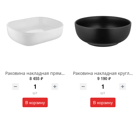
Раковина накладная прямоугольная Wonzon & Woghand TAHOE WW-RN41286-GW белая глянцевая
Раковина накладная круглая Wonzon & Woghand ERIE WW-RN4076-MB черная матовая
8 455 ₽
9 190 ₽
шт
шт
В корзину
В корзину