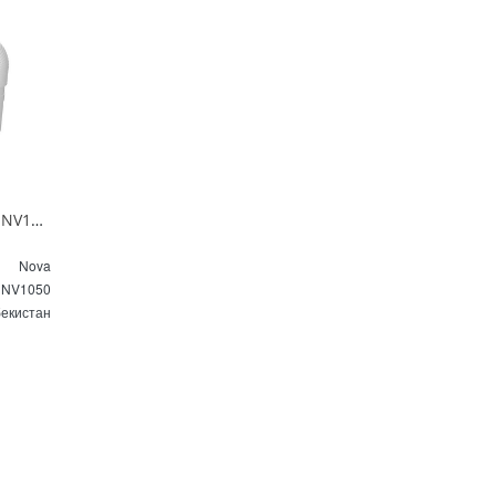
Сифон для умывальника Nova NV1050 выпуск 64 мм
Nova
NV1050
бекистан