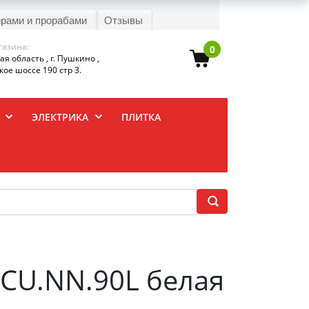
ерами и прорабами
Отзывы
газина:
0
я область , г. Пушкино ,
ое шоссе 190 стр 3.
ЭЛЕКТРИКА
ПЛИТКА
 CU.NN.90L белая