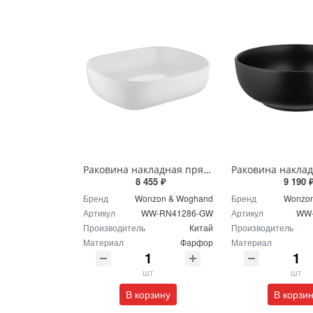
Раковина накладная прямоугольная Wonzon & Woghand TAHOE WW-RN41286-GW белая глянцевая
8 455 ₽
9 190 
Бренд
Wonzon & Woghand
Бренд
Wonzon
Артикул
WW-RN41286-GW
Артикул
WW-
Производитель
Китай
Производитель
Материал
Фарфор
Материал
шт
шт
В корзину
В корзи