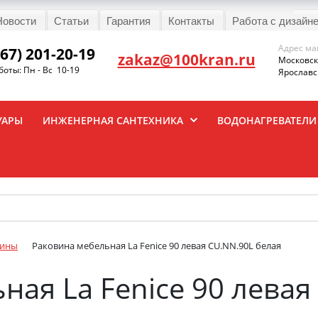
Новости
Статьи
Гарантия
Контакты
Работа с дизайн
Адрес ма
967) 201-20-19
zakaz@100kran.ru
Московска
оты: Пн - Вс 10-19
Ярославск
УАРЫ
ИНЖЕНЕРНАЯ САНТЕХНИКА
ВОДОНАГРЕВАТЕЛИ
вины
Раковина мебельная La Fenice 90 левая CU.NN.90L белая
ная La Fenice 90 левая