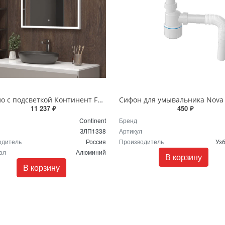
Зеркало с подсветкой Континент Frame silver standart 900x700 ЗЛП1338
11 237 ₽
450 ₽
Continent
Бренд
ЗЛП1338
Артикул
одитель
Россия
Производитель
Уз
ал
Алюминий
В корзину
В корзину