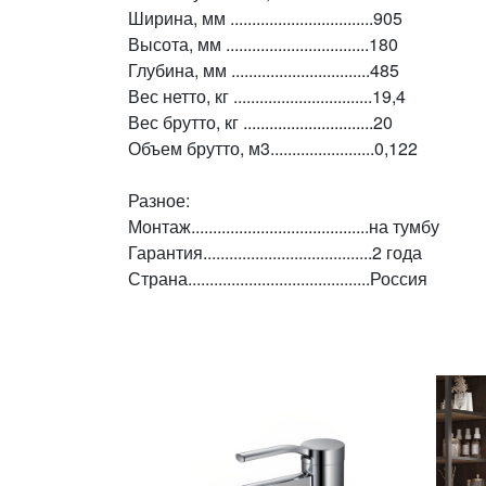
Ширина, мм .................................905
Высота, мм .................................180
Глубина, мм ................................485
Вес нетто, кг ................................19,4
Вес брутто, кг ..............................20
Объем брутто, м3........................0,122
Разное:
Монтаж.........................................на тумбу
Гарантия.......................................2 года
Страна..........................................Россия