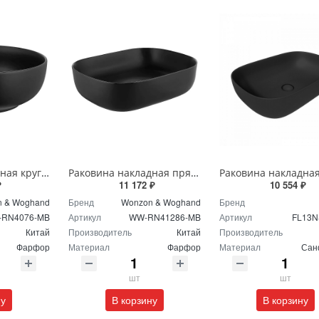
Раковина накладная круглая Wonzon & Woghand ERIE WW-RN4076-MB черная матовая
Раковина накладная прямоугольная Wonzon & Woghand TAHOE WW-RN41286-MB черная матовая
₽
11 172 ₽
10 554 ₽
 & Woghand
Бренд
Wonzon & Woghand
Бренд
RN4076-MB
Артикул
WW-RN41286-MB
Артикул
FL13N
Китай
Производитель
Китай
Производитель
Фарфор
Материал
Фарфор
Материал
Сан
шт
шт
ну
В корзину
В корзину