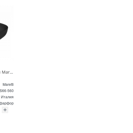
Раковина накладная Maretti Florenza FL13NS66-560 61 см черная
Maretti
S66-560
Италия
фарфор