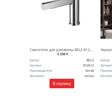
Смеситель для раковины BELZ B12612 хром
5 238 ₽
Бренд
BELZ
Бренд
Артикул
B12612
Артикул
Производитель
Китай
Произв
Материал
латунь
Матери
В корзину