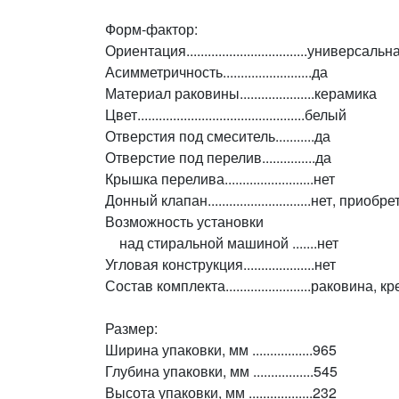
Форм-фактор:
Ориентация..................................универсальн
Асимметричность.........................да
Материал раковины.....................керамика
Цвет...............................................белый
Отверстия под смеситель...........да
Отверстие под перелив...............да
Крышка перелива.........................нет
Донный клапан.............................нет, прио
Возможность установки
над стиральной машиной .......нет
Угловая конструкция....................нет
Состав комплекта........................раковина
Размер:
Ширина упаковки, мм .................965
Глубина упаковки, мм .................545
Высота упаковки, мм ..................232