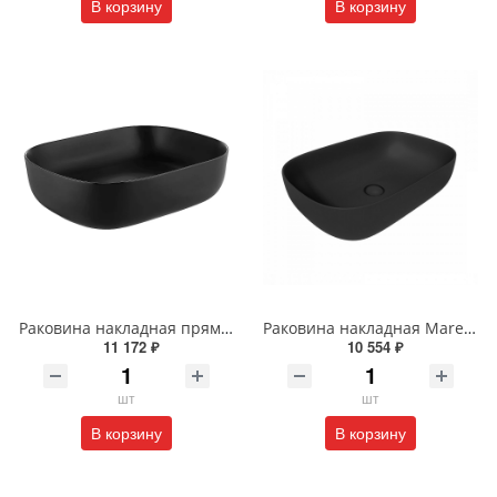
В корзину
В корзину
Раковина накладная прямоугольная Wonzon & Woghand TAHOE WW-RN41286-MB черная матовая
Раковина накладная Maretti Florenza FL13NS66-560 61 см черная
11 172 ₽
10 554 ₽
шт
шт
В корзину
В корзину