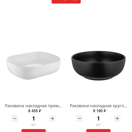
Раковина накладная прямоугольная Wonzon & Woghand TAHOE WW-RN41286-GW белая глянцевая
Раковина накладная круглая Wonzon & Woghand ERIE WW-RN4076-MB черная матовая
8 455 ₽
9 190 ₽
шт
шт