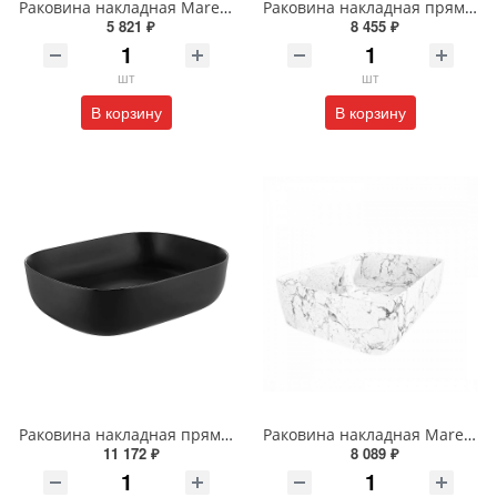
Раковина накладная Maretti Eleganza EN13NS87-740 41 см белая
Раковина накладная прямоугольная Wonzon & Woghand TAHOE WW-RN41286-GW белая глянцевая
5 821 ₽
8 455 ₽
шт
шт
В корзину
В корзину
Раковина накладная прямоугольная Wonzon & Woghand TAHOE WW-RN41286-MB черная матовая
Раковина накладная Maretti Umbria UM13NS96-740MR 48 см белая мраморная
11 172 ₽
8 089 ₽