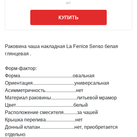
шт
КУПИТЬ
Раковина чаша накладная La Fenice Senso белая
глянцевая .
Форм-фактор:
Форма...........................................овальная
Ориентация..................................универсальная
Асимметричность.........................нет
Материал раковины.....................литьевой мрамор
Цвет...............................................белый
Расположение смесителя...........за чашей
Крышка перелива........................нет
Донный клапан............................нет, приобретается
отдельно