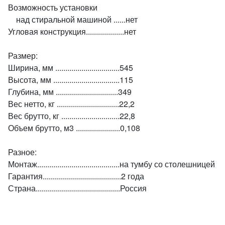
Возможность установки
над стиральной машиной ......нет
Угловая конструкция...................нет
Размер:
Ширина, мм ................................545
Высота, мм .................................115
Глубина, мм ...............................349
Вес нетто, кг ...............................22,2
Вес брутто, кг .............................22,8
Объем брутто, м3 ......................0,108
Разное:
Монтаж.........................................на тумбу со столешницей
Гарантия.......................................2 года
Страна..........................................Россия