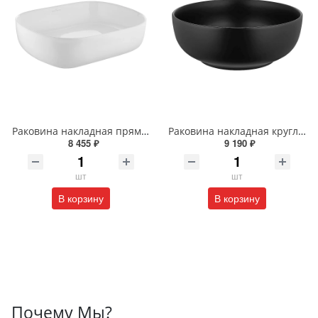
Раковина накладная прямоугольная Wonzon & Woghand TAHOE WW-RN41286-GW белая глянцевая
Раковина накладная круглая Wonzon & Woghand ERIE WW-RN4076-MB черная матовая
8 455 ₽
9 190 ₽
шт
шт
В корзину
В корзину
Почему Мы?